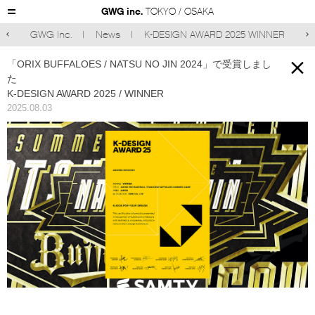
GWG inc.
TOKYO / OSAKA
GWG Inc.
News
K-DESIGN AWARD 2025 WINNER



「ORIX BUFFALOES / NATSU NO JIN 2024」で
受賞しまし
た
K-DESIGN AWARD 2025 / WINNER
2025.08.03