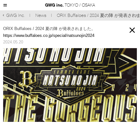
GWG inc.
TOKYO / OSAKA
GWG Inc.
News
ORIX Buffaloes / 2024 夏の陣 が発表さ



ORIX Buffaloes / 2024 夏の陣 が発表されました。
https://www.buffaloes.co.jp/special/natsunojin2024
2024.05.20