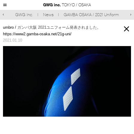
GWG inc.
TOKYO / OSAKA
GWG Inc.
News
GAMBA OSAKA / 2021 Uniform



umbro /
ガンバ大阪 2021ユニフォーム発表されました。
https://www2.gamba-osaka.net/21g-uni/
2021.01.10