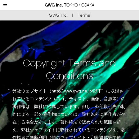
GWG inc.
TOKYO / OSAKA
GWG Inc.
Terms
Copyright Terms and
Conditions
弊社ウェブサイト（http://www.gwg.ne.jp/以下）に収録さ
れているコンテンツ（ロゴ、テキスト、画像、音源等）の
著作権は、弊社に帰属しています。但し、外部取引先の制
作による一部の著作物については、弊社以外に著作者が存
在する場合があります。著作権法で認められた範囲を超
え、弊社ウェブサイトに収録されているコンテンツを、著
作権者に無断利用（他のウェブサイト・印刷媒体等で使