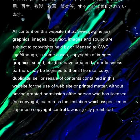
用、再生、複製、複写、販売等）することは禁止されてい
ます。
All content on this website (http://www.gwg.ne.jp/)
graphics, images, logo,text, images and sound are
subject to copyrights held by or licensed to GWG
inc.Although, in some cases, copyrights of images,
graphics, sound, etc.,that have created by our business
partners may be licensed to them.The use, copy,
duplicate, sell or resale of contents contained in this
website,for the use of web site or printed matter, without
having granted permission ofthe person who has licensed
the copyright, cut across the limitation which isspecified in
Japanese copyright control law is strictly prohibited.