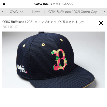
GWG inc.
TOKYO / OSAKA
GWG Inc.
News
ORIX Buffaloes / 2021 Camp Cap



ORIX Buffaloes /
2021 キャンプキャップ
が発表されました。
2021.02.17